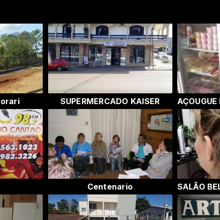
orari
SUPERMERCADO KAISER
p
Centenario