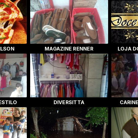
ILSON
MAGAZINE RENNER
LOJA 
ESTILO
DIVERSITTA
CARINE