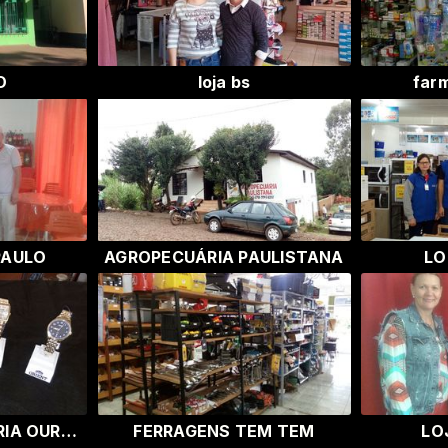
O
loja bs
far
PAULO
AGROPECUÁRIA PAULISTANA
LO
ÓPTICA E RELOJOARIA OURO E PRATA
FERRAGENS TEM TEM
LO