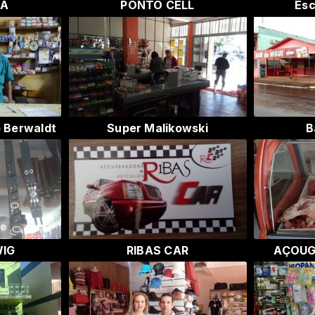
IA
PONTO CELL
Esc
o Berwaldt
Super Malikowski
B
IG
RIBAS CAR
AÇOUG