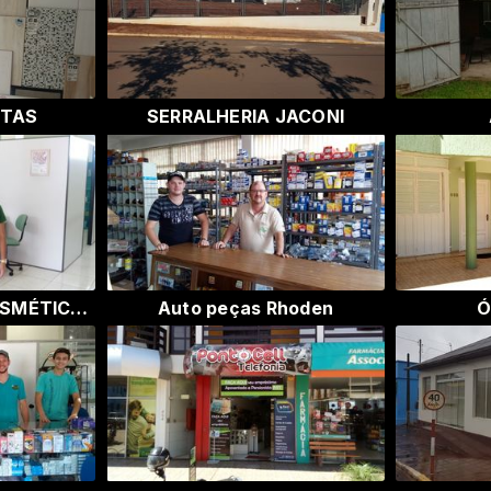
NTAS
SERRALHERIA JACONI
RAQUEL DEUBER COSMÉTICA E STÚDIO
Auto peças Rhoden
Ó