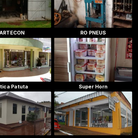
ARTECON
RO PNEUS
tica Patuta
Super Horn